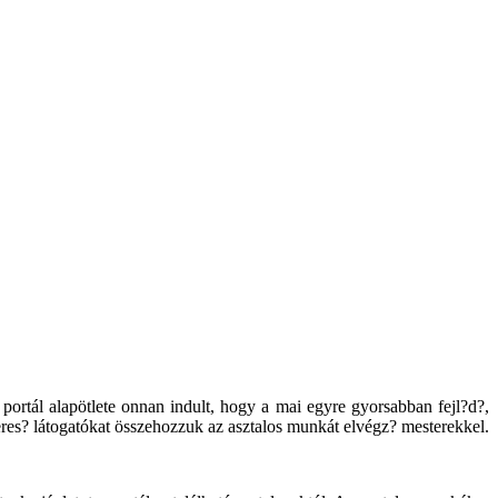
portál alapötlete onnan indult, hogy a mai egyre gyorsabban fejl?d?,
keres? látogatókat összehozzuk az asztalos munkát elvégz? mesterekkel.