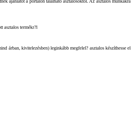
ek ajánlatot a portálon található asztalosoktól. Az asztalos munkákra
tt asztalos termékr?l
ind árban, kivitelezésben) leginkább megfelel? asztalos készíthesse el