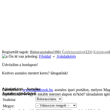
Regisztrált tagok:
Bútorasztalos
(396)
Épületasztalos
(121)
Kárpitos
(4
Ön itt van jelenleg:
Főoldal
»
Ajánlatkérés
Üdvözlöm a honlapon!
Kedves asztalos mestert keres? látogatónk!
Ajánlatkérés - Asztalos
Üdvözlöm a
www.asztalosok.hu
asztalos ipari portálon, melyen Mag
Asztalos ajánlatkérő
digitalizálódó és egyre inkább internet alapon m?köd? társadalom igén
Szakma:
Megye: