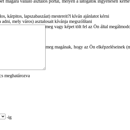
 magára vállaló asztalos portál, melyen a látogatók ingyenesen kérhetn
os, kárpitos, lapszabaszáat) mestereit?l kíván ajánlatot kérni
adni, mely város) asztalosait kívánja megszólítani
éket bemutató linket oszt meg vagy képet tölt fel az Ön által megálmodo
ni Önt
t el, jelent?s id?t spórolva meg magának, hogy az Ön elképzeléseinek (m
cs meghatározva
-ig