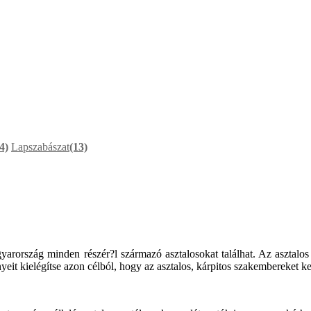
4)
Lapszabászat
(13)
yarország minden részér?l származó asztalosokat találhat. Az asztalos 
yeit kielégítse azon célból, hogy az asztalos, kárpitos szakembereket 