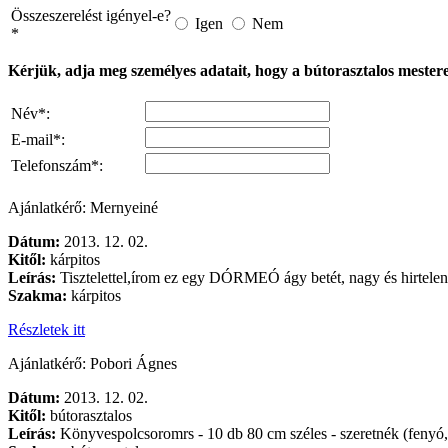
Összeszerelést igényel-e?
Igen
Nem
*
Kérjük, adja meg személyes adatait, hogy a bútorasztalos mestere
Név*:
E-mail*:
Telefonszám*:
Ajánlatkérő: Mernyeiné
Dátum:
2013. 12. 02.
Kitől:
kárpitos
Leírás:
Tisztelettel,írom ez egy DÓRMEÓ ágy betét, nagy és hirtelen 
Szakma:
kárpitos
Részletek itt
Ajánlatkérő: Pobori Ágnes
Dátum:
2013. 12. 02.
Kitől:
bútorasztalos
Leírás:
Könyvespolcsoromrs - 10 db 80 cm széles - szeretnék (fenyó,