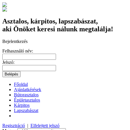
Asztalos, kárpitos, lapszabászat,
aki Önöket keresi nálunk megtalálja!
Bejelentkezés
Felhasználó név:
Jelszó:
Főoldal
Ajánlatkérések
Bútorasztalos
Épületasztalos
Kárpitos
Lapszabászat
Regisztráció
|
Elfelejtett jelszó