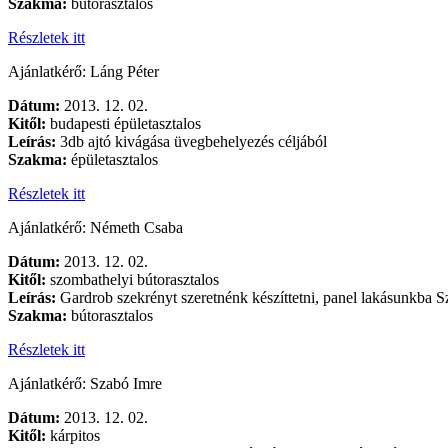
Szakma:
bútorasztalos
Részletek itt
Ajánlatkérő: Láng Péter
Dátum:
2013. 12. 02.
Kitől:
budapesti épületasztalos
Leírás:
3db ajtó kivágása üvegbehelyezés céljából
Szakma:
épületasztalos
Részletek itt
Ajánlatkérő: Németh Csaba
Dátum:
2013. 12. 02.
Kitől:
szombathelyi bútorasztalos
Leírás:
Gardrob szekrényt szeretnénk készíttetni, panel lakásunkba S
Szakma:
bútorasztalos
Részletek itt
Ajánlatkérő: Szabó Imre
Dátum:
2013. 12. 02.
Kitől:
kárpitos